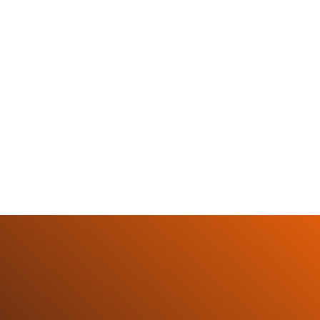
distribuiti 

in esclusiva da Repower in Italia.

Con la sua conducibilità eccezionale e resistenza 
straordinaria il grafene rappresenta la chiave per 
un futuro più intelligente e sostenibile. Grazie alle 
nostre tecnologie progettate per garantire 
efficienza energetica e prestazioni superiori, 
potrai passare a sistemi di riscaldamento più 
efficienti: minori consumi ed emissioni, maggiori 
comfort e affidabilità.
Vai allo shop
Sponsored by
Risparmio Energetico