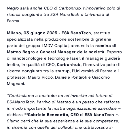
Negro sarà anche CEO di Carbonhub, l’innovativo polo di 
ricerca congiunto tra ESA NanoTech e Università di 
Parma
Milano, 03 giugno 2025 - ESA NanoTech
, start-up 
specializzata nella produzione sostenibile di grafene 
parte del gruppo LMDV Capital, annuncia la 
nomina di 
Matteo Negro a General Manager della società
. Esperto 
di nanotecnologie e tecnologie laser, il manager guiderà 
inoltre, in qualità di CEO, 
Carbonhub
, l’innovativo polo di 
ricerca congiunto tra la startup, l’Università di Parma e i 
professori Mauro Riccò, Daniele Pontiroli e Giacomo 
Magnani.
“Continuiamo a costruire ed ad investire nel futuro di 
ESANanoTech, l’arrivo di Matteo è un passo che rafforza 
in modo importante la nostra organizzazione aziendale –
dichiara **
Gabriele Benedetto
, 
CEO
 di 
ESA NanoTech
 -. 
Siamo certi che la sua esperienza e le sue competenze, 
in sinergia con quelle dei colleghi che già lavorano in 